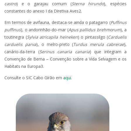
castro
) e o garajau comum (
Sterna hirundo
), espécies
constantes do anexo I da Diretiva Aves2.
Em termos de avifauna, destaca-se ainda o patagarro (
Puffinus
puffinus
), o andorinhão-do-mar (
Apus pallidus brehmorum
), a
toutinegra (
Sylvia atricapila heineken
) o pintassilgo (
Carduelis
carduelis parva
), o melro-preto (
Turdus merula cabrerae
),
canário-da-terra (
Serinus canaria canaria
) que integram a
Convenção de Berna – Convenção sobre a Vida Selvagem e os
Habitats na Europa3.
Consulte o SIC Cabo Girão em
aqui
.