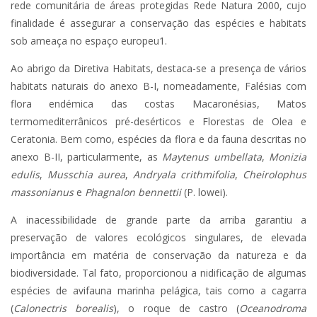
rede comunitária de áreas protegidas Rede Natura 2000, cujo
finalidade é assegurar a conservação das espécies e habitats
sob ameaça no espaço europeu1.
Ao abrigo da Diretiva Habitats, destaca-se a presença de vários
habitats naturais do anexo B-I, nomeadamente, Falésias com
flora endémica das costas Macaronésias, Matos
termomediterrânicos pré-desérticos e Florestas de Olea e
Ceratonia. Bem como, espécies da flora e da fauna descritas no
anexo B-II, particularmente, as
Maytenus umbellata
,
Monizia
edulis
,
Musschia aurea
,
Andryala crithmifolia
,
Cheirolophus
massonianus
e
Phagnalon bennettii
(P. lowei).
A inacessibilidade de grande parte da arriba garantiu a
preservação de valores ecológicos singulares, de elevada
importância em matéria de conservação da natureza e da
biodiversidade. Tal fato, proporcionou a nidificação de algumas
espécies de avifauna marinha pelágica, tais como a cagarra
(
Calonectris borealis
), o roque de castro (
Oceanodroma