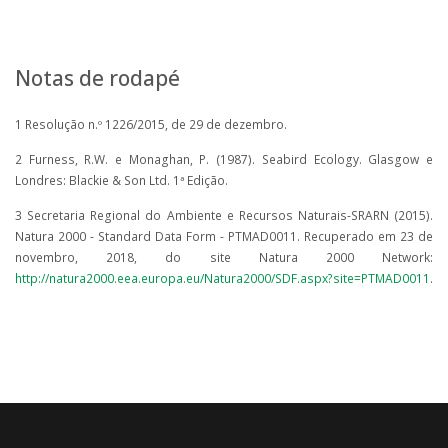
Notas de rodapé
1 Resolução n.º 1226/2015, de 29 de dezembro.
2 Furness, R.W. e Monaghan, P. (1987). Seabird Ecology. Glasgow e
Londres: Blackie & Son Ltd. 1ª Edição.
3 Secretaria Regional do Ambiente e Recursos Naturais-SRARN (2015).
Natura 2000 - Standard Data Form - PTMAD0011. Recuperado em 23 de
novembro, 2018, do site Natura 2000 Network:
http://natura2000.eea.europa.eu/Natura2000/SDF.aspx?site=PTMAD0011
.