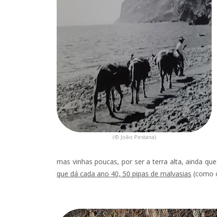
(© João Pestana)
mas vinhas poucas, por ser a terra alta, ainda qu
que dá cada ano 40, 50 pipas de malvasias
(como c