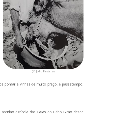
(© João Pestana)
e pomar e vinhas de muito preço, e passatempo,
a aptidão agrícola das Fajãs do Cabo Girão desde