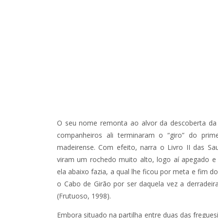
O seu nome remonta ao alvor da descoberta da 
companheiros ali terminaram o “giro” do prim
madeirense. Com efeito, narra o Livro II das S
viram um rochedo muito alto, logo aí apegado 
ela abaixo fazia, a qual lhe ficou por meta e fim
o Cabo de Girão por ser daquela vez a derradeir
(Frutuoso, 1998).
Embora situado na partilha entre duas das fregue