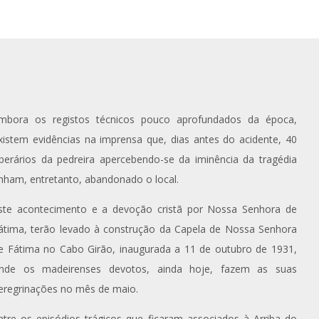
mbora os registos técnicos pouco aprofundados da época,
xistem evidências na imprensa que, dias antes do acidente, 40
perários da pedreira apercebendo-se da iminência da tragédia
inham, entretanto, abandonado o local.
ste acontecimento e a devoção cristã por Nossa Senhora de
átima, terão levado à construção da Capela de Nossa Senhora
e Fátima no Cabo Girão, inaugurada a 11 de outubro de 1931,
nde os madeirenses devotos, ainda hoje, fazem as suas
eregrinações no mês de maio.
ntre os episódios trágicos que ficaram associados à Arriba do