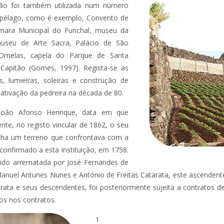
rão foi também utilizada num número
rquipélago, como é exemplo, Convento de
âmara Municipal do Funchal, museu da
museu de Arte Sacra, Palácio de São
 Ornelas, capela do Parque de Santa
Capitão (Gomes, 1997). Regista-se as
, lumieiras, soleiras e construção de
ativação da pedreira na década de 80.
 João Afonso Henrique, data em que
nte, no registo vincular de 1862, o seu
tinha um terreno que confrontava com a
 confirmado a esta instituição, em 1758.
 sido arrematada por José Fernandes de
anuel Antunes Nunes e António de Freitas Catarata, este ascendente
tarata e seus descendentes, foi posteriormente sujeita a contratos
dos nos contratos.
1