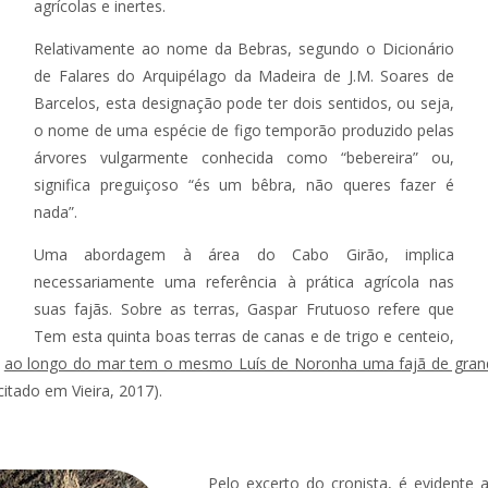
agrícolas e inertes.
Relativamente ao nome da Bebras, segundo o Dicionário
de Falares do Arquipélago da Madeira de J.M. Soares de
Barcelos, esta designação pode ter dois sentidos, ou seja,
o nome de uma espécie de figo temporão produzido pelas
árvores vulgarmente conhecida como “bebereira” ou,
significa preguiçoso “és um bêbra, não queres fazer é
nada”.
Uma abordagem à área do Cabo Girão, implica
necessariamente uma referência à prática agrícola nas
suas fajãs. Sobre as terras, Gaspar Frutuoso refere que
Tem esta quinta boas terras de canas e de trigo e centeio,
e
ao longo do mar tem o mesmo Luís de Noronha uma fajã de grand
itado em Vieira, 2017).
Pelo excerto do cronista, é evidente 