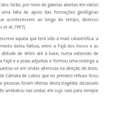
Cabo Girão, por meio de galerias abertas em vários
 uma falta de apoio das formações geológicas
 que acontecessem ao longo do tempo, diversos
 et al.,1997).
escreve aquela que terá sido a mais catastrófica: a
ento desta falésia, entre a Fajã dos Asnos e as
a altitude de 400m até á base, numa extensão de
a Fajã e a praia adjuntas e formou uma restinga a
vantou-se em ondas alterosas na direção de leste,
a de Câmara de Lobos que no primeiro refluxo ficou
e pessoas foram vítimas desta tragédia: dezasseis
três arrebatou nas ondas em cujo seio para sempre